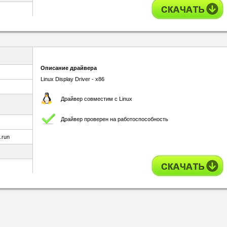
Описание драйвера
Linux Display Driver - x86
Драйвер совместим с Linux
Драйвер проверен на работоспособность
.run