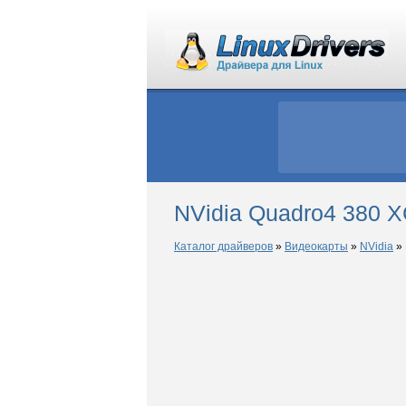
NVidia Quadro4 380 X
Каталог драйверов
»
Видеокарты
»
NVidia
»