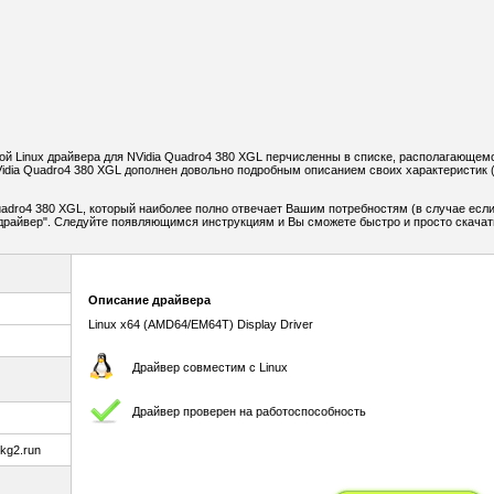
й Linux драйвера для NVidia Quadro4 380 XGL перчисленны в списке, располагающем
idia Quadro4 380 XGL дополнен довольно подробным описанием своих характеристик 
adro4 380 XGL, который наиболее полно отвечает Вашим потребностям (в случае если
ь драйвер". Следуйте появляющимся инструкциям и Вы сможете быстро и просто скачат
Описание драйвера
Linux x64 (AMD64/EM64T) Display Driver
Драйвер совместим с Linux
Драйвер проверен на работоспособность
kg2.run