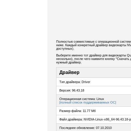
Полностью совместимые с операционной системо
ниже. Каждый конкретный драйвер видеокарты NV
доступных).
Выберите именно тот драйвер для видеокарты Qu
несколько), после чего нажмите кнопку "Скачат
нужный драйвер.
Драйвер
Тип драйвера: Driver
Версия: 96.43.18
Операционная система: Linux
[полный список поддерживаемых ОС]
Размер файла: 11.77 Мб
Файл драйвера: NVIDIA-Linux-x86_64-96.43.18-p
Последнее обновление: 07.10.2010