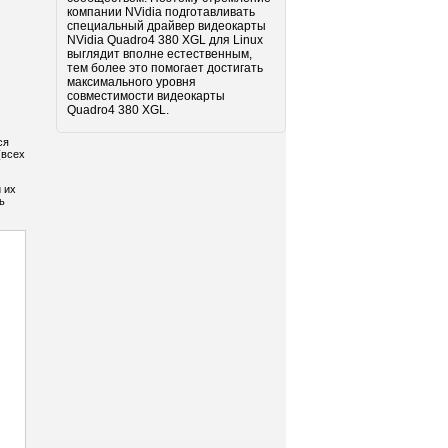
компании NVidia подготавливать
специальный драйвер видеокарты
NVidia Quadro4 380 XGL для Linux
выглядит вполне естественным,
тем более это помогает достигать
максимального уровня
совместимости видеокарты
Quadro4 380 XGL.
ся
(всех
 их
ь