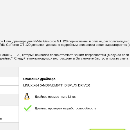
й Linux драйвера для NVidia GeForce GT 120 перчисленны в списке, располагающемс
idia GeForce GT 120 дополнен довольно подробным описанием своих характеристик (
Force GT 120, который наиболее полно отвечает Вашим потребностям (в случае если 
ь драйвер". Следуйте появляющимся инструкциям и Вы сможете быстро и просто скачат
Описание драйвера
LINUX X64 (AMD64/EM64T) DISPLAY DRIVER
Драйвер совместим с Linux
Драйвер проверен на работоспособность
un