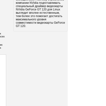
компании NVidia подготавливать
специальный драйвер видеокарты
NVidia GeForce GT 120 для Linux
выглядит вполне естественным,
тем более это помогает достигать
максимального уровня
совместимости видеокарты GeForce
GT 120.
я
всех
их
ь