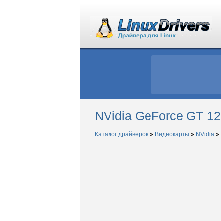
NVidia GeForce GT 12
Каталог драйверов
»
Видеокарты
»
NVidia
»