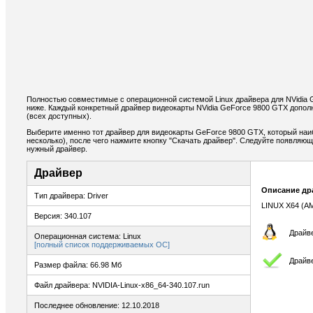
Полностью совместимые с операционной системой Linux драйвера для NVidia
ниже. Каждый конкретный драйвер видеокарты NVidia GeForce 9800 GTX допол
(всех доступных).
Выберите именно тот драйвер для видеокарты GeForce 9800 GTX, который наи
несколько), после чего нажмите кнопку "Скачать драйвер". Следуйте появляю
нужный драйвер.
Драйвер
Описание др
Тип драйвера: Driver
LINUX X64 (A
Версия: 340.107
Драйве
Операционная система: Linux
[полный список поддерживаемых ОС]
Драйв
Размер файла: 66.98 Мб
Файл драйвера: NVIDIA-Linux-x86_64-340.107.run
Последнее обновление: 12.10.2018