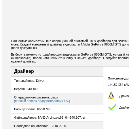
Полностью совместимые с операционной системой Linux драйвера для NVidia
ниже. Каждый конкретный драйвер видеокарты NVidia GeForce 9800M GTS доп
(всех доступных).
Выберите именно тот драйвер для видеокарты GeForce 9800M GTS, который на
их несколько), после чего нажмите кнопку "Скачать драйвер". Следуйте появ
нужный драйвер.
Драйвер
Описание др
Тип драйвера: Driver
LINUX X64 (A
Версия: 340.107
Драйве
Операционная система: Linux
[полный список поддерживаемых ОС]
Драйв
Размер файла: 66.98 Мб
Файл драйвера: NVIDIA-Linux-x86_64-340.107.run
Последнее обновление: 12.10.2018