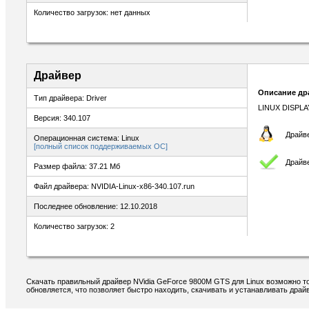
Количество загрузок: нет данных
Драйвер
Описание др
Тип драйвера: Driver
LINUX DISPLA
Версия: 340.107
Драйве
Операционная система: Linux
[полный список поддерживаемых ОС]
Драйв
Размер файла: 37.21 Мб
Файл драйвера: NVIDIA-Linux-x86-340.107.run
Последнее обновление: 12.10.2018
Количество загрузок: 2
Скачать правильный драйвер NVidia GeForce 9800M GTS для Linux возможно т
обновляется, что позволяет быстро находить, скачивать и устанавливать драй