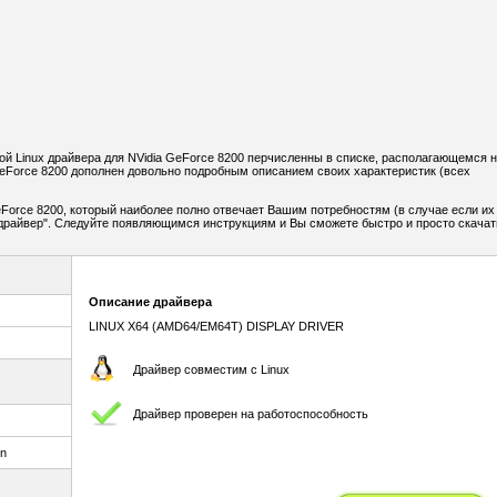
 Linux драйвера для NVidia GeForce 8200 перчисленны в списке, располагающемся н
eForce 8200 дополнен довольно подробным описанием своих характеристик (всех
Force 8200, который наиболее полно отвечает Вашим потребностям (в случае если их
ь драйвер". Следуйте появляющимся инструкциям и Вы сможете быстро и просто скачат
Описание драйвера
LINUX X64 (AMD64/EM64T) DISPLAY DRIVER
Драйвер совместим с Linux
Драйвер проверен на работоспособность
un