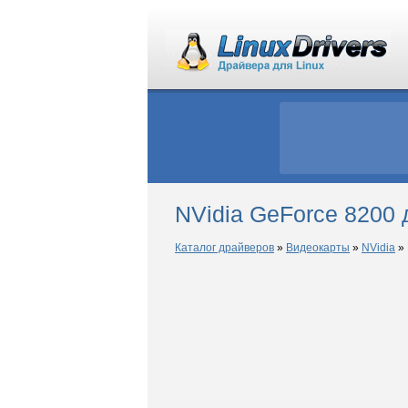
NVidia GeForce 8200 
Каталог драйверов
»
Видеокарты
»
NVidia
»