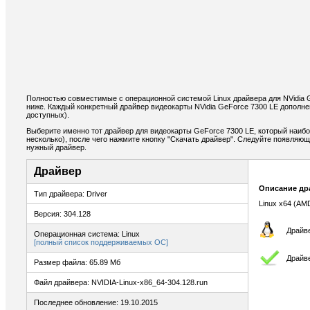
Полностью совместимые с операционной системой Linux драйвера для NVidia 
ниже. Каждый конкретный драйвер видеокарты NVidia GeForce 7300 LE дополн
доступных).
Выберите именно тот драйвер для видеокарты GeForce 7300 LE, который наибо
несколько), после чего нажмите кнопку "Скачать драйвер". Следуйте появляю
нужный драйвер.
Драйвер
Описание др
Тип драйвера: Driver
Linux x64 (AM
Версия: 304.128
Драйве
Операционная система: Linux
[полный список поддерживаемых ОС]
Драйв
Размер файла: 65.89 Мб
Файл драйвера: NVIDIA-Linux-x86_64-304.128.run
Последнее обновление: 19.10.2015