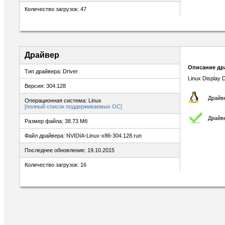
Количество загрузок: 47
Драйвер
Описание др
Тип драйвера: Driver
Linux Display D
Версия: 304.128
Драйве
Операционная система: Linux
[полный список поддерживаемых ОС]
Драйв
Размер файла: 38.73 Мб
Файл драйвера: NVIDIA-Linux-x86-304.128.run
Последнее обновление: 19.10.2015
Количество загрузок: 16