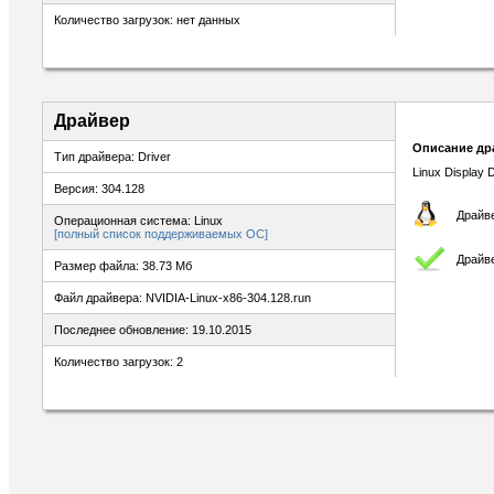
Количество загрузок: нет данных
Драйвер
Описание др
Тип драйвера: Driver
Linux Display D
Версия: 304.128
Драйве
Операционная система: Linux
[полный список поддерживаемых ОС]
Драйв
Размер файла: 38.73 Мб
Файл драйвера: NVIDIA-Linux-x86-304.128.run
Последнее обновление: 19.10.2015
Количество загрузок: 2