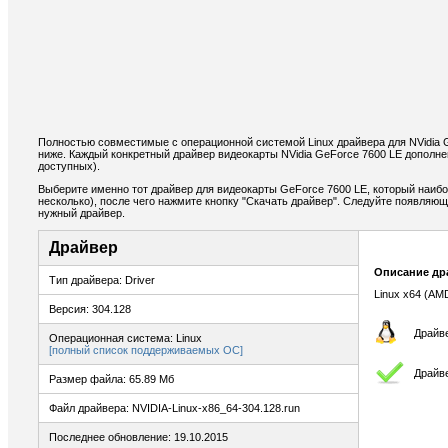
Полностью совместимые с операционной системой Linux драйвера для NVidia 
ниже. Каждый конкретный драйвер видеокарты NVidia GeForce 7600 LE дополн
доступных).
Выберите именно тот драйвер для видеокарты GeForce 7600 LE, который наибо
несколько), после чего нажмите кнопку "Скачать драйвер". Следуйте появляю
нужный драйвер.
Драйвер
Описание др
Тип драйвера: Driver
Linux x64 (AM
Версия: 304.128
Драйве
Операционная система: Linux
[полный список поддерживаемых ОС]
Драйв
Размер файла: 65.89 Мб
Файл драйвера: NVIDIA-Linux-x86_64-304.128.run
Последнее обновление: 19.10.2015