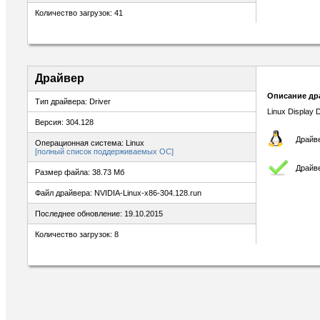
Количество загрузок: 41
Драйвер
Описание др
Тип драйвера: Driver
Linux Display D
Версия: 304.128
Драйве
Операционная система: Linux
[полный список поддерживаемых ОС]
Драйв
Размер файла: 38.73 Мб
Файл драйвера: NVIDIA-Linux-x86-304.128.run
Последнее обновление: 19.10.2015
Количество загрузок: 8