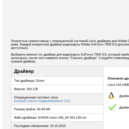
Полностью совместимые с операционной системой Linux драйвера для NVidia
ниже. Каждый конкретный драйвер видеокарты NVidia GeForce 7900 GS дополн
доступных).
Выберите именно тот драйвер для видеокарты GeForce 7900 GS, который наиб
несколько), после чего нажмите кнопку "Скачать драйвер". Следуйте появляю
нужный драйвер.
Драйвер
Описание др
Тип драйвера: Driver
Linux x64 (AM
Версия: 304.128
Драйве
Операционная система: Linux
[полный список поддерживаемых ОС]
Драйв
Размер файла: 65.89 Мб
Файл драйвера: NVIDIA-Linux-x86_64-304.128.run
Последнее обновление: 19.10.2015