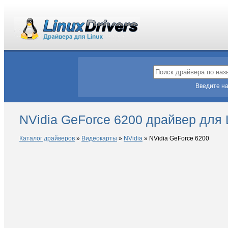
Введите на
NVidia GeForce 6200 драйвер для 
Каталог драйверов
»
Видеокарты
»
NVidia
»
NVidia GeForce 6200