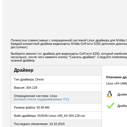
Полностью совместимые с операционной системой Linux драйвера для NVidia 
Каждый конкретный драйвер видеокарты NVidia GeForce 6200 дополнен доволь
доступных).
Выберите именно тот драйвер для видеокарты GeForce 6200, который наиболее
несколько), после чего нажмите кнопку "Скачать драйвер". Следуйте появляю
нужный драйвер.
Драйвер
Описание др
Тип драйвера: Driver
Linux x64 (AM
Версия: 304.128
Драйве
Операционная система: Linux
[полный список поддерживаемых ОС]
Драйв
Размер файла: 65.89 Мб
Файл драйвера: NVIDIA-Linux-x86_64-304.128.run
Последнее обновление: 19.10.2015