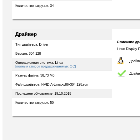
Количество загрузок: 34
Драйвер
Описание др
Тип драйвера: Driver
Linux Display D
Версия: 304.128
Драйве
Операционная система: Linux
[полный список поддерживаемых ОС]
Драйв
Размер файла: 38.73 Мб
Файл драйвера: NVIDIA-Linux-x86-304.128.run
Последнее обновление: 19.10.2015
Количество загрузок: 50