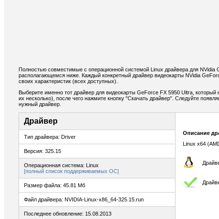
Полностью совместимые с операционной системой Linux драйвера для NVidia G
располагающемся ниже. Каждый конкретный драйвер видеокарты NVidia GeForc
своих характеристик (всех доступных).
Выберите именно тот драйвер для видеокарты GeForce FX 5950 Ultra, который
их несколько), после чего нажмите кнопку "Скачать драйвер". Следуйте появ
нужный драйвер.
Драйвер
Описание др
Тип драйвера: Driver
Linux x64 (AM
Версия: 325.15
Драйве
Операционная система: Linux
[полный список поддерживаемых ОС]
Драйв
Размер файла: 45.81 Мб
Файл драйвера: NVIDIA-Linux-x86_64-325.15.run
Последнее обновление: 15.08.2013