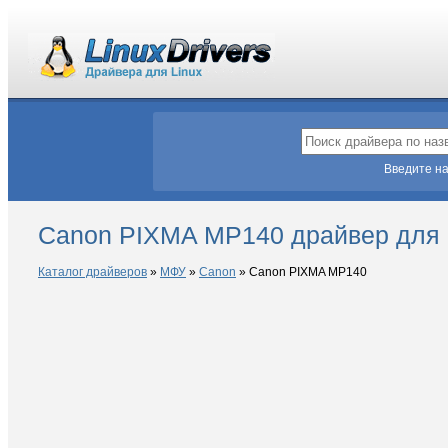
Введите на
Canon PIXMA MP140 драйвер для 
Каталог драйверов
»
МФУ
»
Canon
»
Canon PIXMA MP140