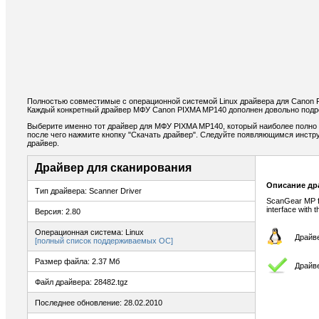
Полностью совместимые с операционной системой Linux драйвера для Canon 
Каждый конкретный драйвер МФУ Canon PIXMA MP140 дополнен довольно подро
Выберите именно тот драйвер для МФУ PIXMA MP140, который наиболее полно 
после чего нажмите кнопку "Скачать драйвер". Следуйте появляющимся инстр
драйвер.
Драйвер для сканирования
Описание др
Тип драйвера: Scanner Driver
ScanGear MP fo
interface with 
Версия: 2.80
Операционная система: Linux
Драйве
[полный список поддерживаемых ОС]
Размер файла: 2.37 Мб
Драйв
Файл драйвера: 28482.tgz
Последнее обновление: 28.02.2010