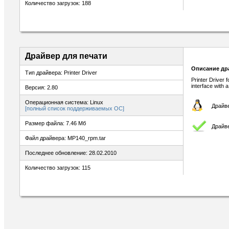
Количество загрузок: 188
Драйвер для печати
Описание др
Тип драйвера: Printer Driver
Printer Driver 
interface with 
Версия: 2.80
Операционная система: Linux
Драйве
[полный список поддерживаемых ОС]
Размер файла: 7.46 Мб
Драйве
Файл драйвера: MP140_rpm.tar
Последнее обновление: 28.02.2010
Количество загрузок: 115