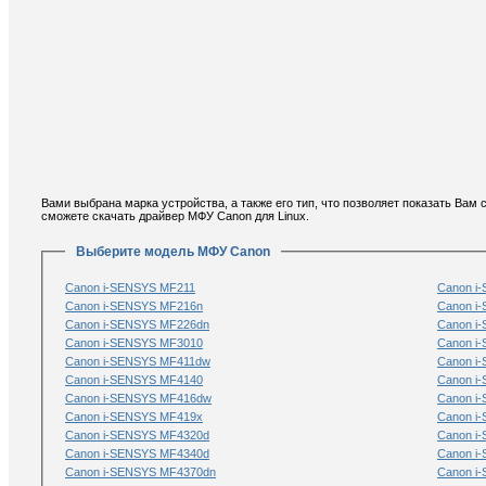
Вами выбрана марка устройства, а также его тип, что позволяет показать В
сможете скачать драйвер МФУ Canon для Linux.
Выберите модель МФУ Canon
Canon i-SENSYS MF211
Canon i
Canon i-SENSYS MF216n
Canon i
Canon i-SENSYS MF226dn
Canon i
Canon i-SENSYS MF3010
Canon i
Canon i-SENSYS MF411dw
Canon i
Canon i-SENSYS MF4140
Canon i
Canon i-SENSYS MF416dw
Canon i
Canon i-SENSYS MF419x
Canon i
Canon i-SENSYS MF4320d
Canon i
Canon i-SENSYS MF4340d
Canon i
Canon i-SENSYS MF4370dn
Canon i