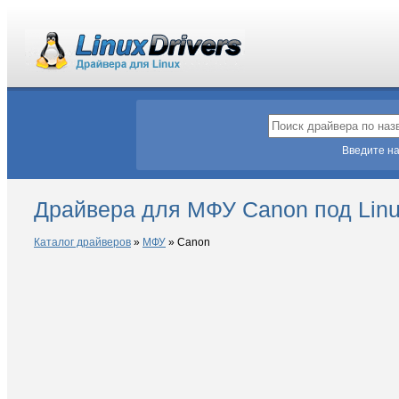
Введите на
Драйвера для МФУ Canon под Lin
Каталог драйверов
»
МФУ
»
Canon