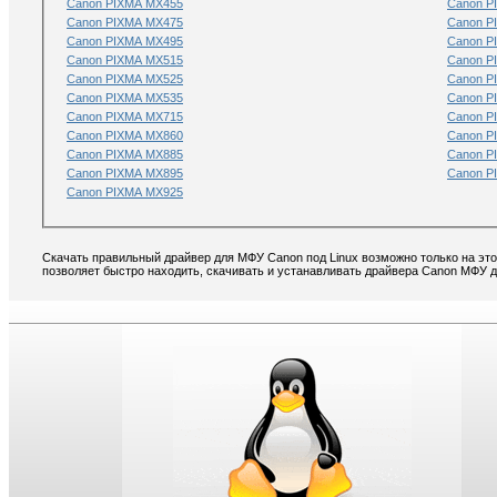
Canon PIXMA MX455
Canon P
Canon PIXMA MX475
Canon P
Canon PIXMA MX495
Canon P
Canon PIXMA MX515
Canon P
Canon PIXMA MX525
Canon P
Canon PIXMA MX535
Canon P
Canon PIXMA MX715
Canon P
Canon PIXMA MX860
Canon P
Canon PIXMA MX885
Canon P
Canon PIXMA MX895
Canon P
Canon PIXMA MX925
Скачать правильный драйвер для МФУ Canon под Linux возможно только на это
позволяет быстро находить, скачивать и устанавливать драйвера Canon МФУ д