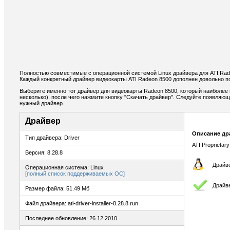
Полностью совместимые с операционной системой Linux драйвера для ATI Rad
Каждый конкретный драйвер видеокарты ATI Radeon 8500 дополнен довольно п
Выберите именно тот драйвер для видеокарты Radeon 8500, который наиболее 
несколько), после чего нажмите кнопку "Скачать драйвер". Следуйте появляю
нужный драйвер.
Драйвер
Описание др
Тип драйвера: Driver
ATI Proprietary
Версия: 8.28.8
Драйве
Операционная система: Linux
[полный список поддерживаемых ОС]
Драйв
Размер файла: 51.49 Мб
Файл драйвера: ati-driver-installer-8.28.8.run
Последнее обновление: 26.12.2010