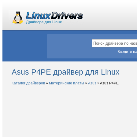
Введите на
Asus P4PE драйвер для Linux
Каталог драйверов
»
Материнские платы
»
Asus
»
Asus P4PE