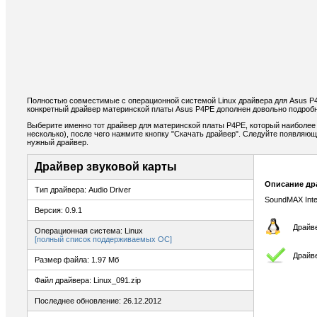
Полностью совместимые с операционной системой Linux драйвера для Asus P
конкретный драйвер материнской платы Asus P4PE дополнен довольно подробн
Выберите именно тот драйвер для материнской платы P4PE, который наиболее
несколько), после чего нажмите кнопку "Скачать драйвер". Следуйте появляю
нужный драйвер.
Драйвер звуковой карты
Описание др
Тип драйвера: Audio Driver
SoundMAX Integr
Версия: 0.9.1
Драйве
Операционная система: Linux
[полный список поддерживаемых ОС]
Драйве
Размер файла: 1.97 Мб
Файл драйвера: Linux_091.zip
Последнее обновление: 26.12.2012