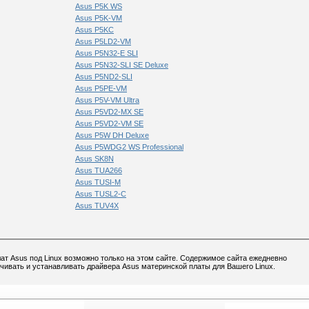
Asus P5K WS
Asus P5K-VM
Asus P5KC
Asus P5LD2-VM
Asus P5N32-E SLI
Asus P5N32-SLI SE Deluxe
Asus P5ND2-SLI
Asus P5PE-VM
Asus P5V-VM Ultra
Asus P5VD2-MX SE
Asus P5VD2-VM SE
Asus P5W DH Deluxe
Asus P5WDG2 WS Professional
Asus SK8N
Asus TUA266
Asus TUSI-M
Asus TUSL2-C
Asus TUV4X
ат Asus под Linux возможно только на этом сайте. Содержимое сайта ежедневно
ачивать и устанавливать драйвера Asus материнской платы для Вашего Linux.