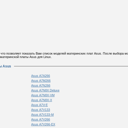
, что позволяет показать Вам список моделей материнских плат Asus. После выбора м
материнской платы Asus для Linux.
ы Asus
Asus A7A266
Asus A7M266
Asus A7N266
Asus A7N8X Deluxe
Asus A7N8X-VM
Asus A7N8X-X
Asus A7V-E
Asus A7V133
Asus A7V133-M
Asus A7V266
Asus A7V266-EX