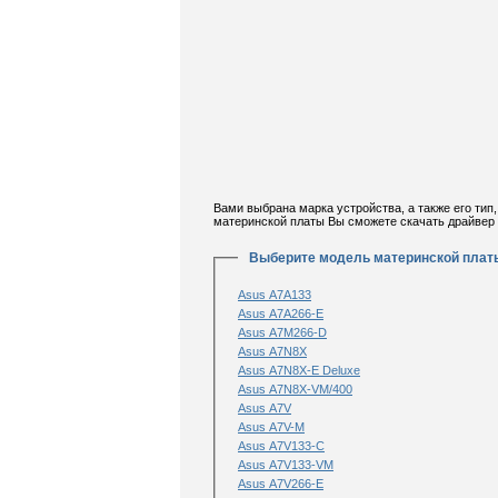
Вами выбрана марка устройства, а также его тип
материнской платы Вы сможете скачать драйвер 
Выберите модель материнской плат
Asus A7A133
Asus A7A266-E
Asus A7M266-D
Asus A7N8X
Asus A7N8X-E Deluxe
Asus A7N8X-VM/400
Asus A7V
Asus A7V-M
Asus A7V133-C
Asus A7V133-VM
Asus A7V266-E