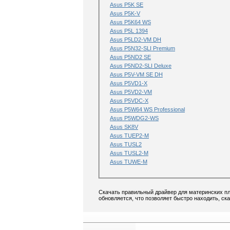
Asus P5K SE
Asus P5K-V
Asus P5K64 WS
Asus P5L 1394
Asus P5LD2-VM DH
Asus P5N32-SLI Premium
Asus P5ND2 SE
Asus P5ND2-SLI Deluxe
Asus P5V-VM SE DH
Asus P5VD1-X
Asus P5VD2-VM
Asus P5VDC-X
Asus P5W64 WS Professional
Asus P5WDG2-WS
Asus SK8V
Asus TUEP2-M
Asus TUSL2
Asus TUSL2-M
Asus TUWE-M
Скачать правильный драйвер для материнских пл
обновляется, что позволяет быстро находить, ск