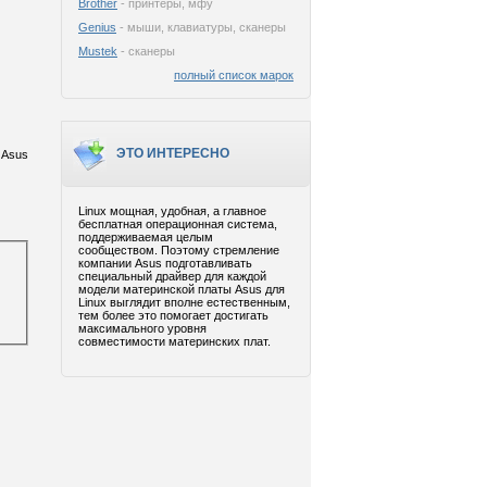
Brother
- принтеры, мфу
Genius
- мыши, клавиатуры, сканеры
Mustek
- сканеры
полный список марок
ЭТО ИНТЕРЕСНО
 Asus
Linux мощная, удобная, а главное
бесплатная операционная система,
поддерживаемая целым
сообществом. Поэтому стремление
компании Asus подготавливать
специальный драйвер для каждой
модели материнской платы Asus для
Linux выглядит вполне естественным,
тем более это помогает достигать
максимального уровня
совместимости материнских плат.