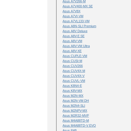
Asus A7V266-M
Asus A7V400-MX SE
Asus A7V8X
Asus A7VI-VM
Asus A7VL133-VM
Asus A8N-SLI Premium
Asus A8V Deluxe
Asus A8V-E SE
Asus A8V-VM
Asus A8V-VM Ultra
Asus A8V-XE
Asus CUPLE-VM
Asus CUSI-M
Asus CUV266
Asus CUV4X-M
Asus CUV4X-V
Asus CUVL-VM
Asus K8N4-E
Asus K8V-MX
Asus M2N-MX
Asus M2N-VM DH
Asus M2N4-SLI
Asus M2NPV-MX
Asus M2R32-MVP
Asus M4A88TD-M
Asus M4A88TD-V EVO
Asus P4B