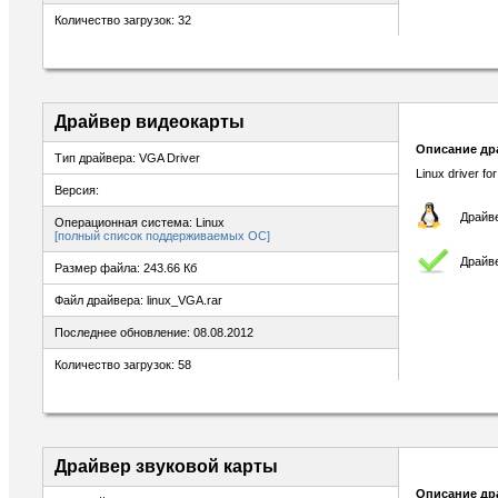
Количество загрузок: 32
Драйвер видеокарты
Описание др
Тип драйвера: VGA Driver
Linux driver f
Версия:
Драйве
Операционная система: Linux
[полный список поддерживаемых ОС]
Драйв
Размер файла: 243.66 Кб
Файл драйвера: linux_VGA.rar
Последнее обновление: 08.08.2012
Количество загрузок: 58
Драйвер звуковой карты
Описание др