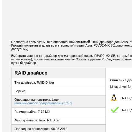
Полностью совместимые с операционной системой Linux драйвера для Asus P
Каждый конкретный драйвер материнской платы Asus P5VD2-MX SE дополнен д
доступных).
Выберите именно тот драйвер для материнской платы P5VD2-MX SE, который н
их несколько), после чего нажмите кнопку "Скачать драйвер". Следуйте появ
нужный драйвер.
RAID драйвер
Описание др
Тип драйвера: RAID Driver
Linux driver fo
Версия:
RAID д
Операционная система: Linux
[полный список поддерживаемых ОС]
RAID 
Размер файла: 7.72 Мб
Файл драйвера: linux_RAID.rar
Последнее обновление: 08.08.2012