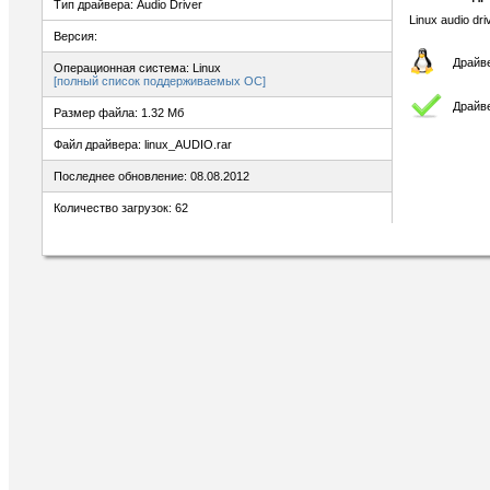
Тип драйвера: Audio Driver
Linux audio dri
Версия:
Драйве
Операционная система: Linux
[полный список поддерживаемых ОС]
Драйве
Размер файла: 1.32 Мб
Файл драйвера: linux_AUDIO.rar
Последнее обновление: 08.08.2012
Количество загрузок: 62