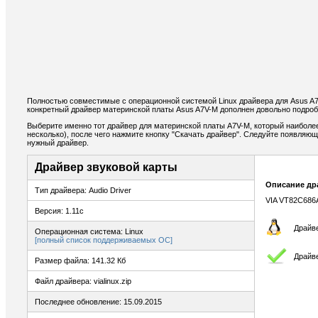
Полностью совместимые с операционной системой Linux драйвера для Asus A
конкретный драйвер материнской платы Asus A7V-M дополнен довольно подроб
Выберите именно тот драйвер для материнской платы A7V-M, который наиболе
несколько), после чего нажмите кнопку "Скачать драйвер". Следуйте появляю
нужный драйвер.
Драйвер звуковой карты
Описание др
Тип драйвера: Audio Driver
VIA VT82C686A/B
Версия: 1.11c
Драйве
Операционная система: Linux
[полный список поддерживаемых ОС]
Драйве
Размер файла: 141.32 Кб
Файл драйвера: vialinux.zip
Последнее обновление: 15.09.2015