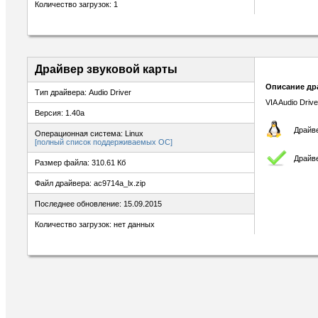
Количество загрузок: 1
Драйвер звуковой карты
Описание др
Тип драйвера: Audio Driver
VIA Audio Drive
Версия: 1.40a
Драйве
Операционная система: Linux
[полный список поддерживаемых ОС]
Драйве
Размер файла: 310.61 Кб
Файл драйвера: ac9714a_lx.zip
Последнее обновление: 15.09.2015
Количество загрузок: нет данных