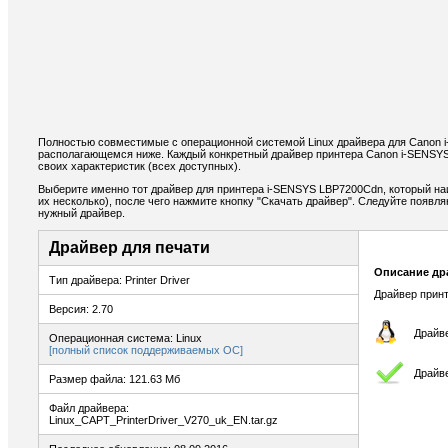
Полностью совместимые с операционной системой Linux драйвера для Canon 
располагающемся ниже. Каждый конкретный драйвер принтера Canon i-SENSY
своих характеристик (всех доступных).
Выберите именно тот драйвер для принтера i-SENSYS LBP7200Cdn, который на
их несколько), после чего нажмите кнопку "Скачать драйвер". Следуйте появ
нужный драйвер.
Драйвер для печати
Описание др
Тип драйвера: Printer Driver
Драйвер принт
Версия: 2.70
Драйве
Операционная система: Linux
[полный список поддерживаемых ОС]
Драйве
Размер файла: 121.63 Мб
Файл драйвера:
Linux_CAPT_PrinterDriver_V270_uk_EN.tar.gz