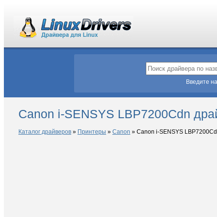
Введите на
Canon i-SENSYS LBP7200Cdn драй
Каталог драйверов
»
Принтеры
»
Canon
»
Canon i-SENSYS LBP7200Cd