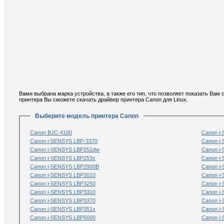
Вами выбрана марка устройства, а также его тип, что позволяет показать Вам
принтера Вы сможете скачать драйвер принтера Canon для Linux.
Выберите модель принтера Canon
Canon BJC-4100
Canon i
Canon i-SENSYS LBP-3370
Canon i
Canon i-SENSYS LBP251dw
Canon i
Canon i-SENSYS LBP253x
Canon i
Canon i-SENSYS LBP2900B
Canon i
Canon i-SENSYS LBP3010
Canon i
Canon i-SENSYS LBP3250
Canon i
Canon i-SENSYS LBP3310
Canon i
Canon i-SENSYS LBP3370
Canon i
Canon i-SENSYS LBP351x
Canon i
Canon i-SENSYS LBP5000
Canon i