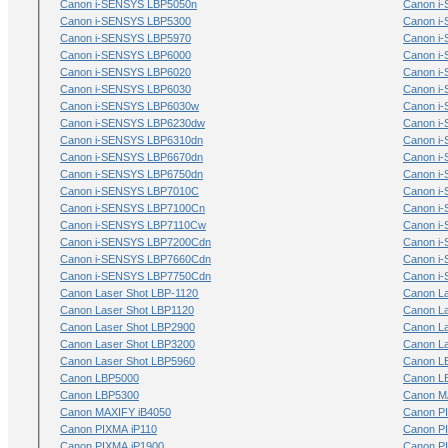
Canon i-SENSYS LBP5050n
Canon i
Canon i-SENSYS LBP5300
Canon i
Canon i-SENSYS LBP5970
Canon i
Canon i-SENSYS LBP6000
Canon i
Canon i-SENSYS LBP6020
Canon i
Canon i-SENSYS LBP6030
Canon i
Canon i-SENSYS LBP6030w
Canon i
Canon i-SENSYS LBP6230dw
Canon i
Canon i-SENSYS LBP6310dn
Canon i
Canon i-SENSYS LBP6670dn
Canon i
Canon i-SENSYS LBP6750dn
Canon i
Canon i-SENSYS LBP7010C
Canon i
Canon i-SENSYS LBP7100Cn
Canon i
Canon i-SENSYS LBP7110Cw
Canon i
Canon i-SENSYS LBP7200Cdn
Canon i
Canon i-SENSYS LBP7660Cdn
Canon i
Canon i-SENSYS LBP7750Cdn
Canon i
Canon Laser Shot LBP-1120
Canon La
Canon Laser Shot LBP1120
Canon La
Canon Laser Shot LBP2900
Canon La
Canon Laser Shot LBP3200
Canon La
Canon Laser Shot LBP5960
Canon L
Canon LBP5000
Canon L
Canon LBP5300
Canon M
Canon MAXIFY iB4050
Canon P
Canon PIXMA iP110
Canon P
Canon PIXMA iP1900
Canon P