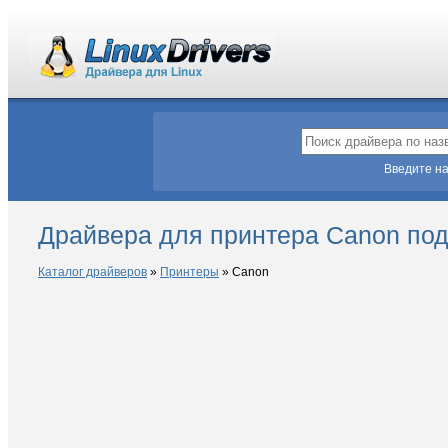
Введите на
Драйвера для принтера Canon под
Каталог драйверов
»
Принтеры
»
Canon