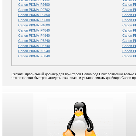
Canon PIXMA iP2600
Canon P
Canon PIXMA iP2702
Canon P
Canon PIXMA iP2850
Canon P
Canon PIXMA iP3600
Canon P
Canon PIXMA iP4600
Canon P
Canon PIXMA iP4840
Canon P
Canon PIXMA iP4940
Canon P
Canon PIXMA iP7240
Canon P
Canon PIXMA iP8740
Canon P
Canon PIXMA iX6540
Canon P
Canon PIXMA iX6840
Canon P
Скачать правильный драйвер для принтеров Canon под Linux возможно только 
что позволяет быстро находить, скачивать и устанавливать драйвера Canon пр