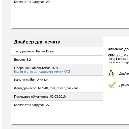
Количество загрузок: 20
Драйвер для печати
Описание др
Тип драйвера: Printer Driver
RPM Linux Print
using Fedora 11
Версия: 3.2
guide is in Eng
Операционная система: Linux
[полный список поддерживаемых ОС]
Драйве
Размер файла: 2.35 Мб
Драйве
Файл драйвера: MP640_rpm_driver_pack.tar
Последнее обновление: 02.03.2010
Количество загрузок: 27