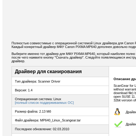
Полностью совместимые с операционной системой Linux драйвера для Canon 
Каждый конкретный драйвер МФУ Canon PIXMA MP640 дополнен довольно подро
Выберите именно тот драйвер для МФУ PIXMA MP640, который наиболее полно 
после чего нажмите кнопку "Скачать драйвер". Следуйте появляющимся инстр
драйвер.
Драйвер для сканирования
Описание др
Тип драйвера: Scanner Driver
ScanGear for L
without warrant
Версия: 1.4
download file) 
open SUSE 11.1 
Операционная система: Linux
32bit version o
[полный список поддерживаемых ОС]
Размер файла: 2.13 Мб
Драйве
Файл драйвера: MP640_Linux_Scangear.tar
Драйв
Последнее обновление: 02.03.2010