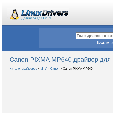
Введите на
Canon PIXMA MP640 драйвер для 
Каталог драйверов
»
МФУ
»
Canon
»
Canon PIXMA MP640