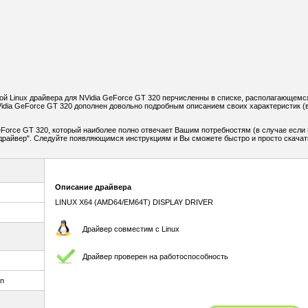
й Linux драйвера для NVidia GeForce GT 320 перчисленны в списке, располагающемс
idia GeForce GT 320 дополнен довольно подробным описанием своих характеристик (
Force GT 320, который наиболее полно отвечает Вашим потребностям (в случае если 
ь драйвер". Следуйте появляющимся инструкциям и Вы сможете быстро и просто скачат
Описание драйвера
LINUX X64 (AMD64/EM64T) DISPLAY DRIVER
Драйвер совместим с Linux
Драйвер проверен на работоспособность
un