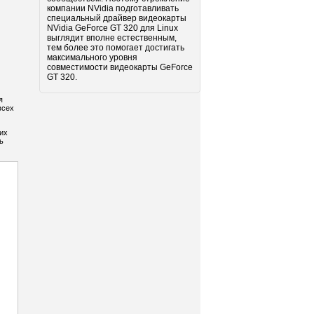
компании NVidia подготавливать
специальный драйвер видеокарты
NVidia GeForce GT 320 для Linux
выглядит вполне естественным,
тем более это помогает достигать
максимального уровня
совместимости видеокарты GeForce
GT 320.
я
всех
их
ь