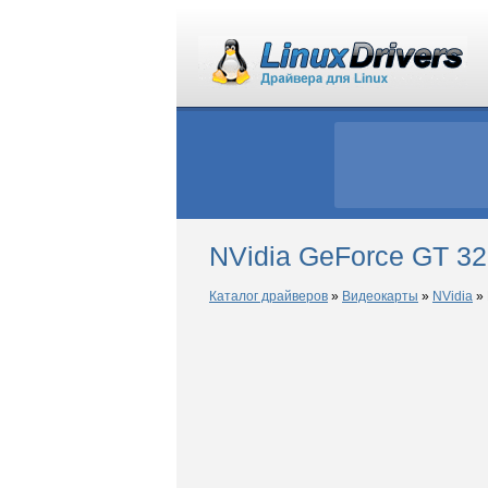
NVidia GeForce GT 32
Каталог драйверов
»
Видеокарты
»
NVidia
»