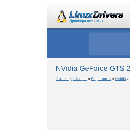
NVidia GeForce GTS 2
Каталог драйверов
»
Видеокарты
»
NVidia
»