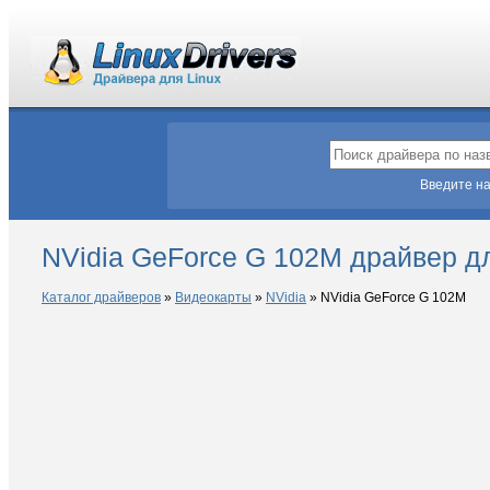
Введите на
NVidia GeForce G 102M драйвер дл
Каталог драйверов
»
Видеокарты
»
NVidia
»
NVidia GeForce G 102M