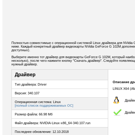
Полностью совместимые с операционной системой Linux драйвера для NVidia
ниже. Каждый конкретный драйвер видеокарты NVidia GeForce G 102M дополне
доступных).
Выберите именно тот драйвер для видеокарты GeForce G 102M, который наибо
несколько), после чего нажмите кнопку "Скачать драйвер". Следуйте появляю
нужный драйвер.
Драйвер
Описание др
Тип драйвера: Driver
LINUX X64 (A
Версия: 340.107
Драйве
Операционная система: Linux
[полный список поддерживаемых ОС]
Драйв
Размер файла: 66.98 Мб
Файл драйвера: NVIDIA-Linux-x86_64-340.107.run
Последнее обновление: 12.10.2018