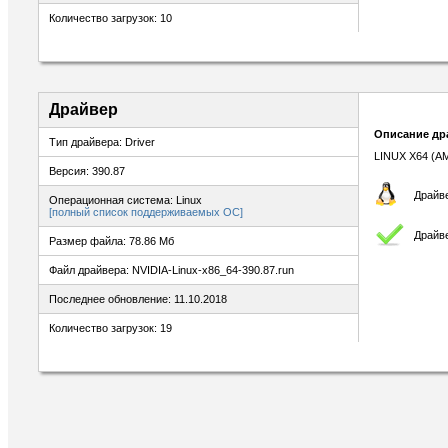
Количество загрузок: 10
Драйвер
Описание др
Тип драйвера: Driver
LINUX X64 (A
Версия: 390.87
Драйве
Операционная система: Linux
[полный список поддерживаемых ОС]
Драйв
Размер файла: 78.86 Мб
Файл драйвера: NVIDIA-Linux-x86_64-390.87.run
Последнее обновление: 11.10.2018
Количество загрузок: 19