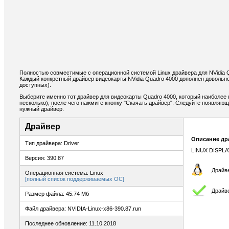
Полностью совместимые с операционной системой Linux драйвера для NVidia 
Каждый конкретный драйвер видеокарты NVidia Quadro 4000 дополнен довольн
доступных).
Выберите именно тот драйвер для видеокарты Quadro 4000, который наиболее 
несколько), после чего нажмите кнопку "Скачать драйвер". Следуйте появляю
нужный драйвер.
Драйвер
Описание др
Тип драйвера: Driver
LINUX DISPLA
Версия: 390.87
Драйве
Операционная система: Linux
[полный список поддерживаемых ОС]
Драйв
Размер файла: 45.74 Мб
Файл драйвера: NVIDIA-Linux-x86-390.87.run
Последнее обновление: 11.10.2018