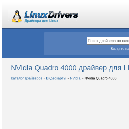
Введите на
NVidia Quadro 4000 драйвер для L
Каталог драйверов
»
Видеокарты
»
NVidia
»
NVidia Quadro 4000