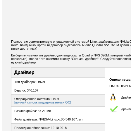
Полностью совместимые с операционной системой Linux драйвера для NVidia
ниже. Каждый конкретный драйвер видеокарты NVidia Quadro NVS 320M допол
(всех доступных).
Выберите именно тот драйвер для видеокарты Quadro NVS 320M, который наиб
несколько), после чего нажмите кнопку "Скачать драйвер". Следуйте появляю
нужный драйвер.
Драйвер
Описание др
Тип драйвера: Driver
LINUX DISPLA
Версия: 340.107
Драйве
Операционная система: Linux
[полный список поддерживаемых ОС]
Драйв
Размер файла: 37.21 Мб
Файл драйвера: NVIDIA-Linux-x86-340.107.run
Последнее обновление: 12.10.2018