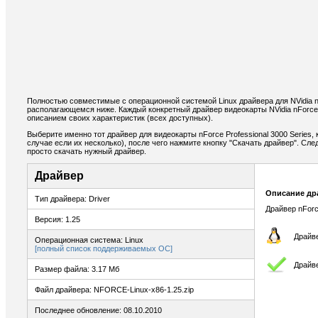
Полностью совместимые с операционной системой Linux драйвера для NVidia nF
располагающемся ниже. Каждый конкретный драйвер видеокарты NVidia nForce 
описанием своих характеристик (всех доступных).
Выберите именно тот драйвер для видеокарты nForce Professional 3000 Series
случае если их несколько), после чего нажмите кнопку "Скачать драйвер". С
просто скачать нужный драйвер.
Драйвер
Описание др
Тип драйвера: Driver
Драйвер nForc
Версия: 1.25
Драйве
Операционная система: Linux
[полный список поддерживаемых ОС]
Драйв
Размер файла: 3.17 Мб
Файл драйвера: NFORCE-Linux-x86-1.25.zip
Последнее обновление: 08.10.2010