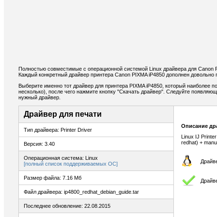
Полностью совместимые с операционной системой Linux драйвера для Canon 
Каждый конкретный драйвер принтера Canon PIXMA iP4850 дополнен довольно 
Выберите именно тот драйвер для принтера PIXMA iP4850, который наиболее п
несколько), после чего нажмите кнопку "Скачать драйвер". Следуйте появляю
нужный драйвер.
Драйвер для печати
Описание др
Тип драйвера: Printer Driver
Linux IJ Printe
redhat) + manu
Версия: 3.40
Операционная система: Linux
Драйве
[полный список поддерживаемых ОС]
Размер файла: 7.16 Мб
Драйве
Файл драйвера: ip4800_redhat_debian_guide.tar
Последнее обновление: 22.08.2015