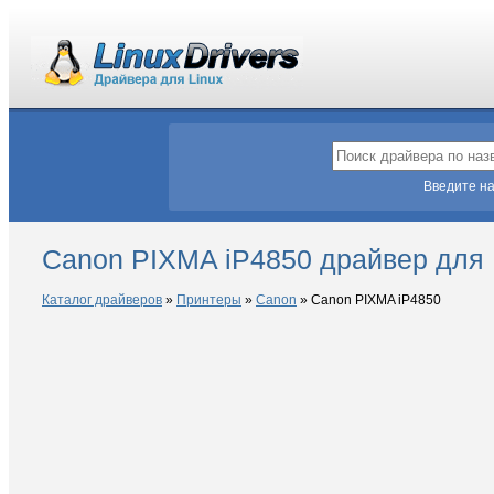
Введите на
Canon PIXMA iP4850 драйвер для 
Каталог драйверов
»
Принтеры
»
Canon
»
Canon PIXMA iP4850