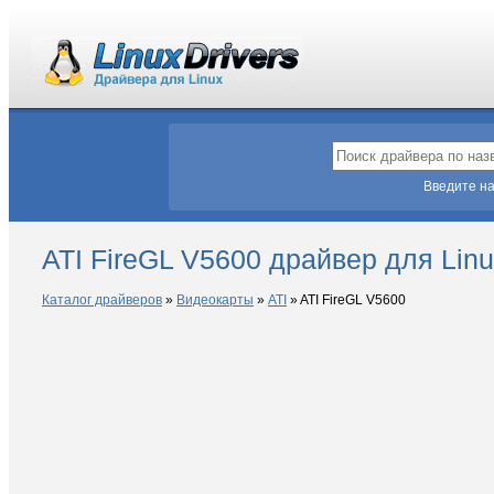
Введите на
ATI FireGL V5600 драйвер для Lin
Каталог драйверов
»
Видеокарты
»
ATI
»
ATI FireGL V5600