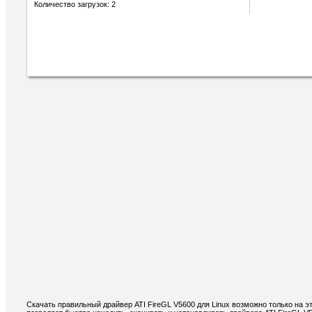
Количество загрузок: 2
Скачать правильный драйвер ATI FireGL V5600 для Linux возможно только на э