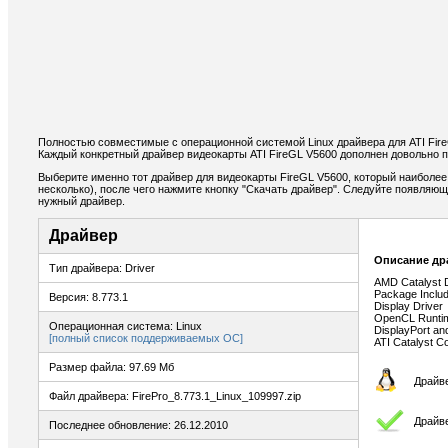
Полностью совместимые с операционной системой Linux драйвера для ATI Fir
Каждый конкретный драйвер видеокарты ATI FireGL V5600 дополнен довольно 
Выберите именно тот драйвер для видеокарты FireGL V5600, который наиболее
несколько), после чего нажмите кнопку "Скачать драйвер". Следуйте появляю
нужный драйвер.
Драйвер
Описание др
Тип драйвера: Driver
AMD Catalyst D
Package Inclu
Версия: 8.773.1
Display Driver
OpenCL Runti
Операционная система: Linux
DisplayPort an
[полный список поддерживаемых ОС]
ATI Catalyst C
Размер файла: 97.69 Мб
Драйве
Файл драйвера: FirePro_8.773.1_Linux_109997.zip
Драйв
Последнее обновление: 26.12.2010