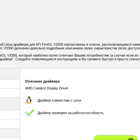
 Linux драйвера для ATI FireGL V3300 перчисленны в списке, располагающемся ниже
GL V3300 дополнен довольно подробным описанием своих характеристик (всех доступ
reGL V3300, который наиболее полно отвечает Вашим потребностям (в случае если их
ь драйвер". Следуйте появляющимся инструкциям и Вы сможете быстро и просто скачат
Описание драйвера
AMD Catalyst Display Driver
Драйвер совместим с Linux
Драйвер проверен на работоспособность