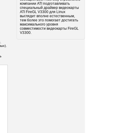
компании ATI подготавливать
специальный драйвер видеокарты
ATI FireGL V3300 для Linux
выглядит вполне естественным,
тем более это помогает достигать
максимального уровня
совместимости видеокарты FireGL
V3300.
.
ных).
ь