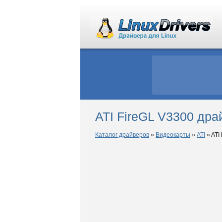
ATI FireGL V3300 дра
Каталог драйверов
»
Видеокарты
»
ATI
»
ATI