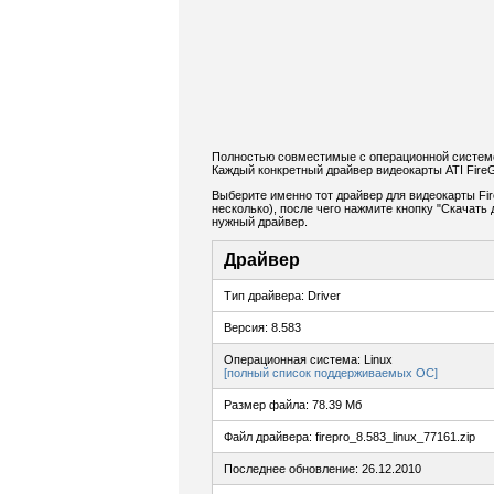
Полностью совместимые с операционной системой
Каждый конкретный драйвер видеокарты ATI Fire
Выберите именно тот драйвер для видеокарты Fi
несколько), после чего нажмите кнопку "Скачат
нужный драйвер.
Драйвер
Тип драйвера: Driver
Версия: 8.583
Операционная система: Linux
[полный список поддерживаемых ОС]
Размер файла: 78.39 Мб
Файл драйвера: firepro_8.583_linux_77161.zip
Последнее обновление: 26.12.2010