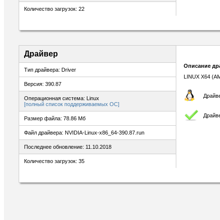
Количество загрузок: 22
Драйвер
Описание др
Тип драйвера: Driver
LINUX X64 (A
Версия: 390.87
Драйве
Операционная система: Linux
[полный список поддерживаемых ОС]
Драйв
Размер файла: 78.86 Мб
Файл драйвера: NVIDIA-Linux-x86_64-390.87.run
Последнее обновление: 11.10.2018
Количество загрузок: 35