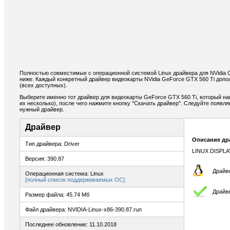
Полностью совместимые с операционной системой Linux драйвера для NVidia 
ниже. Каждый конкретный драйвер видеокарты NVidia GeForce GTX 560 Ti доп
(всех доступных).
Выберите именно тот драйвер для видеокарты GeForce GTX 560 Ti, который н
их несколько), после чего нажмите кнопку "Скачать драйвер". Следуйте появ
нужный драйвер.
Драйвер
Описание др
Тип драйвера: Driver
LINUX DISPLA
Версия: 390.87
Драйве
Операционная система: Linux
[полный список поддерживаемых ОС]
Драйв
Размер файла: 45.74 Мб
Файл драйвера: NVIDIA-Linux-x86-390.87.run
Последнее обновление: 11.10.2018