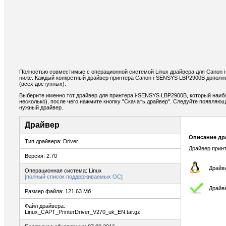
Полностью совместимые с операционной системой Linux драйвера для Canon
ниже. Каждый конкретный драйвер принтера Canon i-SENSYS LBP2900B дополн
(всех доступных).
Выберите именно тот драйвер для принтера i-SENSYS LBP2900B, который наиб
несколько), после чего нажмите кнопку "Скачать драйвер". Следуйте появляю
нужный драйвер.
Драйвер
Описание др
Тип драйвера: Driver
Драйвер принт
Версия: 2.70
Драйве
Операционная система: Linux
[полный список поддерживаемых ОС]
Драйв
Размер файла: 121.63 Мб
Файл драйвера:
Linux_CAPT_PrinterDriver_V270_uk_EN.tar.gz