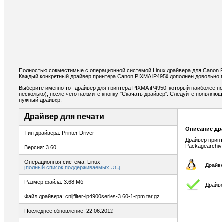
Полностью совместимые с операционной системой Linux драйвера для Canon 
Каждый конкретный драйвер принтера Canon PIXMA iP4950 дополнен довольно 
Выберите именно тот драйвер для принтера PIXMA iP4950, который наиболее п
несколько), после чего нажмите кнопку "Скачать драйвер". Следуйте появляю
нужный драйвер.
Драйвер для печати
Описание др
Тип драйвера: Printer Driver
Драйвер принте
Packagearchiv
Версия: 3.60
Операционная система: Linux
Драйве
[полный список поддерживаемых ОС]
Размер файла: 3.68 Мб
Драйве
Файл драйвера: cnijfilter-ip4900series-3.60-1-rpm.tar.gz
Последнее обновление: 22.06.2012