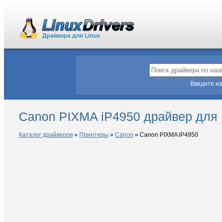
Введите на
Canon PIXMA iP4950 драйвер для 
Каталог драйверов
»
Принтеры
»
Canon
»
Canon PIXMA iP4950