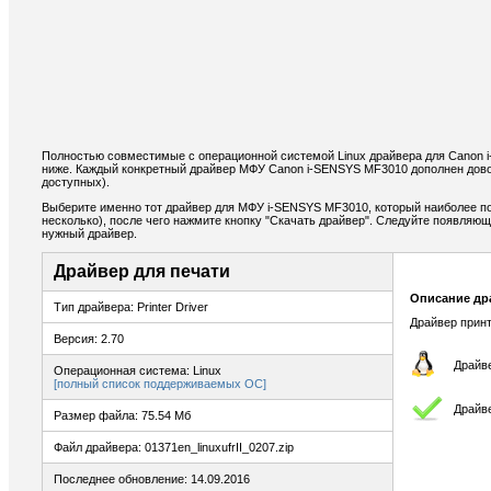
Полностью совместимые с операционной системой Linux драйвера для Canon
ниже. Каждый конкретный драйвер МФУ Canon i-SENSYS MF3010 дополнен дово
доступных).
Выберите именно тот драйвер для МФУ i-SENSYS MF3010, который наиболее по
несколько), после чего нажмите кнопку "Скачать драйвер". Следуйте появляю
нужный драйвер.
Драйвер для печати
Описание др
Тип драйвера: Printer Driver
Драйвер принт
Версия: 2.70
Драйве
Операционная система: Linux
[полный список поддерживаемых ОС]
Драйве
Размер файла: 75.54 Мб
Файл драйвера: 01371en_linuxufrII_0207.zip
Последнее обновление: 14.09.2016