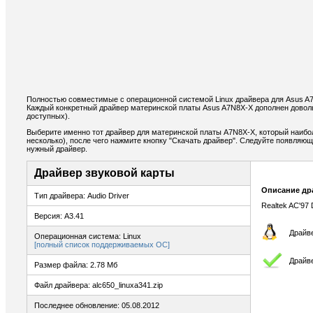
Полностью совместимые с операционной системой Linux драйвера для Asus A
Каждый конкретный драйвер материнской платы Asus A7N8X-X дополнен довол
доступных).
Выберите именно тот драйвер для материнской платы A7N8X-X, который наибо
несколько), после чего нажмите кнопку "Скачать драйвер". Следуйте появляю
нужный драйвер.
Драйвер звуковой карты
Описание др
Тип драйвера: Audio Driver
Realtek AC'97 D
Версия: A3.41
Драйве
Операционная система: Linux
[полный список поддерживаемых ОС]
Драйве
Размер файла: 2.78 Мб
Файл драйвера: alc650_linuxa341.zip
Последнее обновление: 05.08.2012