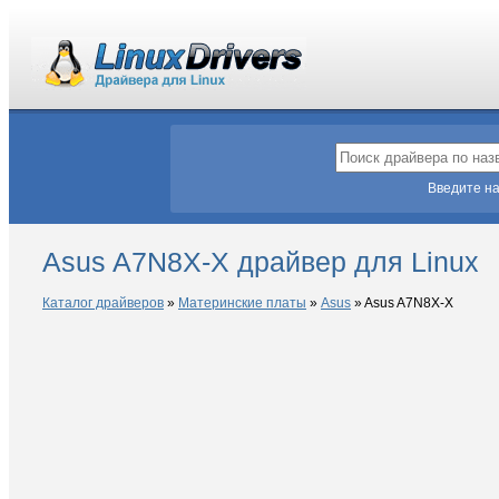
Введите на
Asus A7N8X-X драйвер для Linux
Каталог драйверов
»
Материнские платы
»
Asus
»
Asus A7N8X-X