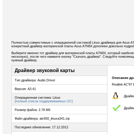
Полностью совместимые с операционной системой Linux драйвера для Asus A
конкретный драйвер материнской платы Asus A7N8X дополнен довольно подроб
Выберите именно тот драйвер для материнской платы A7N8X, который наиболе
несколько), после чего нажмите кнопку "Скачать драйвер". Следуйте появляю
нужный драйвер.
Драйвер звуковой карты
Описание др
Тип драйвера: Audio Driver
Realtek AC'97 D
Версия: A3.41
Драйве
Операционная система: Linux
[полный список поддерживаемых ОС]
Драйве
Размер файла: 2.78 Мб
Файл драйвера: alc650_linuxa341.zip
Последнее обновление: 17.12.2012