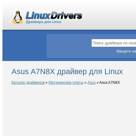
Введите на
Asus A7N8X драйвер для Linux
Каталог драйверов
»
Материнские платы
»
Asus
»
Asus A7N8X