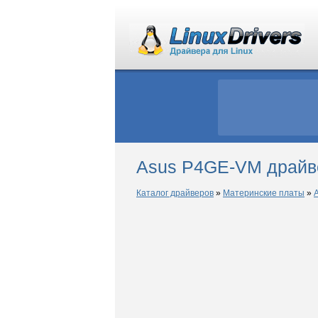
Asus P4GE-VM драйве
Каталог драйверов
»
Материнские платы
»