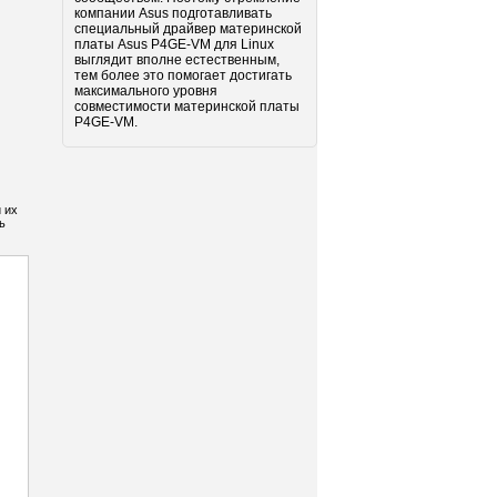
компании Asus подготавливать
специальный драйвер материнской
платы Asus P4GE-VM для Linux
выглядит вполне естественным,
тем более это помогает достигать
максимального уровня
совместимости материнской платы
P4GE-VM.
 их
ь