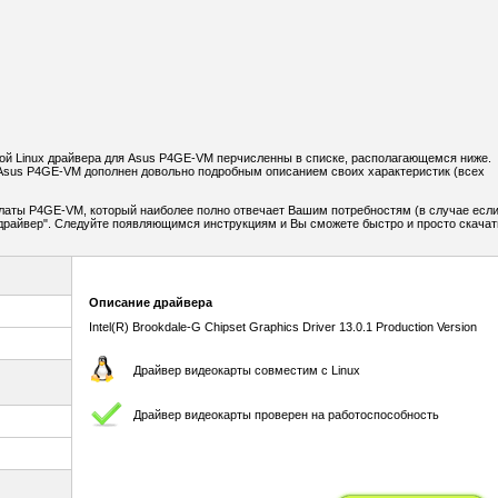
й Linux драйвера для Asus P4GE-VM перчисленны в списке, располагающемся ниже.
Asus P4GE-VM дополнен довольно подробным описанием своих характеристик (всех
латы P4GE-VM, который наиболее полно отвечает Вашим потребностям (в случае если
ь драйвер". Следуйте появляющимся инструкциям и Вы сможете быстро и просто скачат
Описание драйвера
Intel(R) Brookdale-G Chipset Graphics Driver 13.0.1 Production Version
Драйвер видеокарты совместим с Linux
Драйвер видеокарты проверен на работоспособность