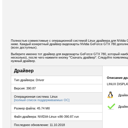
Полностью совместимые с операционной системой Linux драйвера для NVidia
ниже. Каждый конкретный драйвер видеокарты NVidia GeForce GTX 780 дополн
(всех доступных).
Выберите именно тот драйвер для видеокарты GeForce GTX 780, который наиб
несколько), после чего нажмите кнопку "Скачать драйвер". Следуйте появляю
нужный драйвер.
Драйвер
Описание др
Тип драйвера: Driver
LINUX DISPLA
Версия: 390.87
Драйве
Операционная система: Linux
[полный список поддерживаемых ОС]
Драйв
Размер файла: 45.74 Мб
Файл драйвера: NVIDIA-Linux-x86-390.87.run
Последнее обновление: 11.10.2018