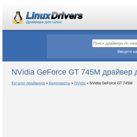
Введите на
NVidia GeForce GT 745M драйвер 
Каталог драйверов
»
Видеокарты
»
NVidia
»
NVidia GeForce GT 745M