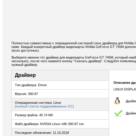
Полностью совместимые с операционной системой Linux драйвера для NVidia
ниже. Каждый конкретный драйвер видеокарты NVidia GeForce GT 745M допол
(всех доступных).
Выберите именно тот драйвер для видеокарты GeForce GT 745M, который наиб
несколько), после чего нажмите кнопку "Скачать драйвер". Следуйте появляю
нужный драйвер.
Драйвер
Описание др
Тип драйвера: Driver
LINUX DISPLA
Версия: 390.87
Драйве
Операционная система: Linux
[полный список поддерживаемых ОС]
Драйв
Размер файла: 45.74 Мб
Файл драйвера: NVIDIA-Linux-x86-390.87.run
Последнее обновление: 11.10.2018