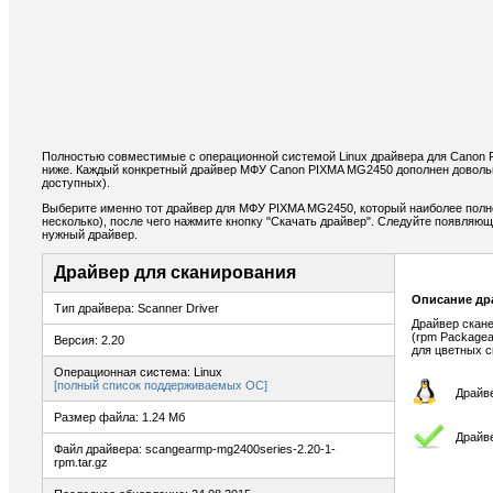
Полностью совместимые с операционной системой Linux драйвера для Canon
ниже. Каждый конкретный драйвер МФУ Canon PIXMA MG2450 дополнен доволь
доступных).
Выберите именно тот драйвер для МФУ PIXMA MG2450, который наиболее полн
несколько), после чего нажмите кнопку "Скачать драйвер". Следуйте появляю
нужный драйвер.
Драйвер для сканирования
Описание др
Тип драйвера: Scanner Driver
Драйвер скане
(rpm Packagea
Версия: 2.20
для цветных с
Операционная система: Linux
[полный список поддерживаемых ОС]
Драйве
Размер файла: 1.24 Мб
Драйв
Файл драйвера: scangearmp-mg2400series-2.20-1-
rpm.tar.gz