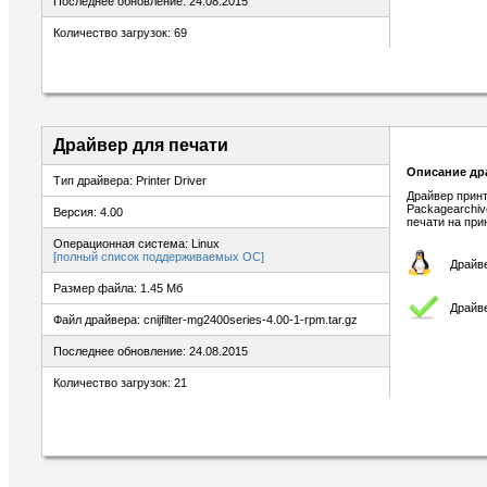
Последнее обновление: 24.08.2015
Количество загрузок: 69
Драйвер для печати
Описание др
Тип драйвера: Printer Driver
Драйвер принт
Packagearchiv
Версия: 4.00
печати на при
Операционная система: Linux
[полный список поддерживаемых ОС]
Драйве
Размер файла: 1.45 Мб
Драйве
Файл драйвера: cnijfilter-mg2400series-4.00-1-rpm.tar.gz
Последнее обновление: 24.08.2015
Количество загрузок: 21