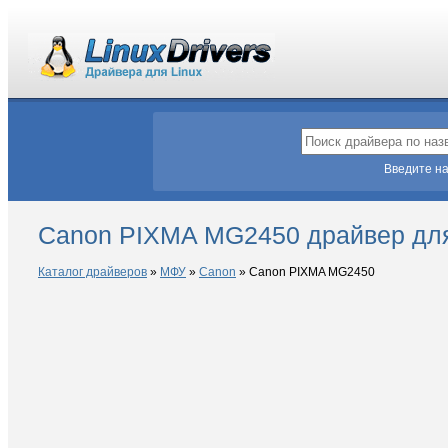
Введите на
Canon PIXMA MG2450 драйвер для
Каталог драйверов
»
МФУ
»
Canon
»
Canon PIXMA MG2450