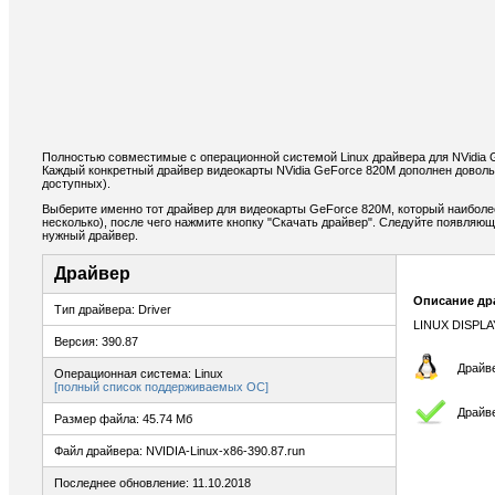
Полностью совместимые с операционной системой Linux драйвера для NVidia
Каждый конкретный драйвер видеокарты NVidia GeForce 820M дополнен доволь
доступных).
Выберите именно тот драйвер для видеокарты GeForce 820M, который наиболе
несколько), после чего нажмите кнопку "Скачать драйвер". Следуйте появляю
нужный драйвер.
Драйвер
Описание др
Тип драйвера: Driver
LINUX DISPLA
Версия: 390.87
Драйве
Операционная система: Linux
[полный список поддерживаемых ОС]
Драйв
Размер файла: 45.74 Мб
Файл драйвера: NVIDIA-Linux-x86-390.87.run
Последнее обновление: 11.10.2018