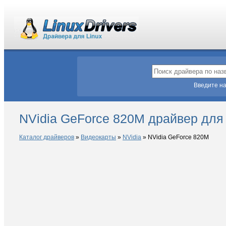
Введите на
NVidia GeForce 820M драйвер для 
Каталог драйверов
»
Видеокарты
»
NVidia
»
NVidia GeForce 820M