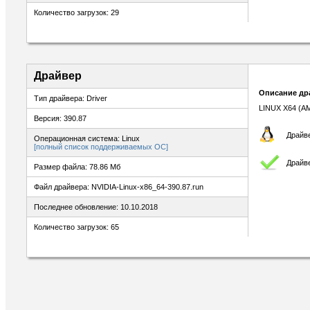
Количество загрузок: 29
Драйвер
Описание др
Тип драйвера: Driver
LINUX X64 (A
Версия: 390.87
Драйве
Операционная система: Linux
[полный список поддерживаемых ОС]
Драйв
Размер файла: 78.86 Мб
Файл драйвера: NVIDIA-Linux-x86_64-390.87.run
Последнее обновление: 10.10.2018
Количество загрузок: 65