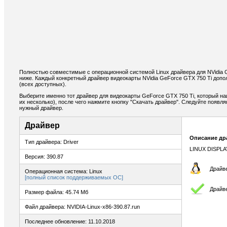
Полностью совместимые с операционной системой Linux драйвера для NVidia 
ниже. Каждый конкретный драйвер видеокарты NVidia GeForce GTX 750 Ti доп
(всех доступных).
Выберите именно тот драйвер для видеокарты GeForce GTX 750 Ti, который н
их несколько), после чего нажмите кнопку "Скачать драйвер". Следуйте появ
нужный драйвер.
Драйвер
Описание др
Тип драйвера: Driver
LINUX DISPLA
Версия: 390.87
Драйве
Операционная система: Linux
[полный список поддерживаемых ОС]
Драйв
Размер файла: 45.74 Мб
Файл драйвера: NVIDIA-Linux-x86-390.87.run
Последнее обновление: 11.10.2018