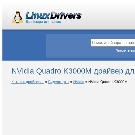
Введите на
NVidia Quadro K3000M драйвер дл
Каталог драйверов
»
Видеокарты
»
NVidia
»
NVidia Quadro K3000M