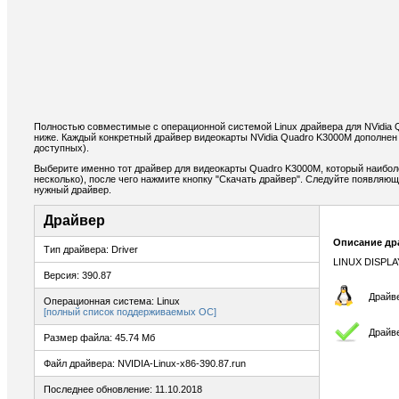
Полностью совместимые с операционной системой Linux драйвера для NVidia
ниже. Каждый конкретный драйвер видеокарты NVidia Quadro K3000M дополнен
доступных).
Выберите именно тот драйвер для видеокарты Quadro K3000M, который наибол
несколько), после чего нажмите кнопку "Скачать драйвер". Следуйте появляю
нужный драйвер.
Драйвер
Описание др
Тип драйвера: Driver
LINUX DISPLA
Версия: 390.87
Драйве
Операционная система: Linux
[полный список поддерживаемых ОС]
Драйв
Размер файла: 45.74 Мб
Файл драйвера: NVIDIA-Linux-x86-390.87.run
Последнее обновление: 11.10.2018