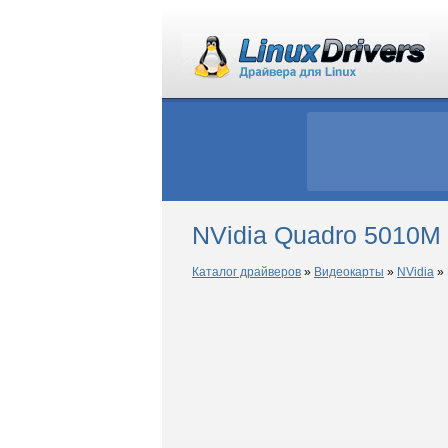
NVidia Quadro 5010M 
Каталог драйверов
»
Видеокарты
»
NVidia
»