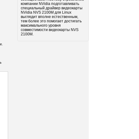
компании NVidia подготавливать
специальный драйвер видеокарты
NVidia NVS 2100M для Linux
выглядит вполне естественным,
тем более это помогает достигать
максимального уровня
совместимости видеокарты NVS
2100M.
е.
ь