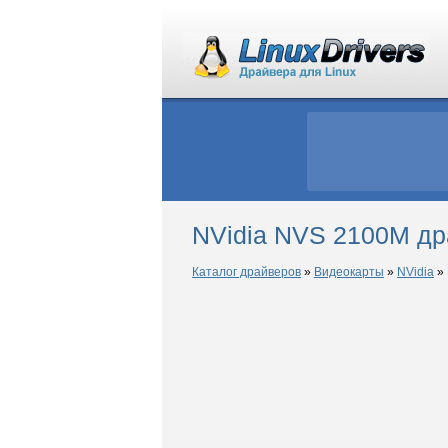
NVidia NVS 2100M др
Каталог драйверов
»
Видеокарты
»
NVidia
»