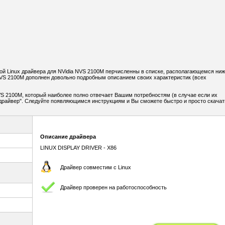
й Linux драйвера для NVidia NVS 2100M перчисленны в списке, располагающемся ниж
NVS 2100M дополнен довольно подробным описанием своих характеристик (всех
S 2100M, который наиболее полно отвечает Вашим потребностям (в случае если их
ь драйвер". Следуйте появляющимся инструкциям и Вы сможете быстро и просто скачат
Описание драйвера
LINUX DISPLAY DRIVER - X86
Драйвер совместим с Linux
Драйвер проверен на работоспособность