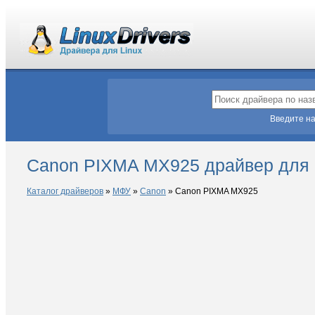
Введите на
Canon PIXMA MX925 драйвер для 
Каталог драйверов
»
МФУ
»
Canon
»
Canon PIXMA MX925