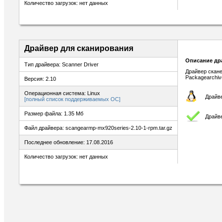
Количество загрузок: нет данных
Драйвер для сканирования
Описание др
Тип драйвера: Scanner Driver
Драйвер скане
Packagearchiv
Версия: 2.10
Операционная система: Linux
Драйве
[полный список поддерживаемых ОС]
Размер файла: 1.35 Мб
Драйв
Файл драйвера: scangearmp-mx920series-2.10-1-rpm.tar.gz
Последнее обновление: 17.08.2016
Количество загрузок: нет данных