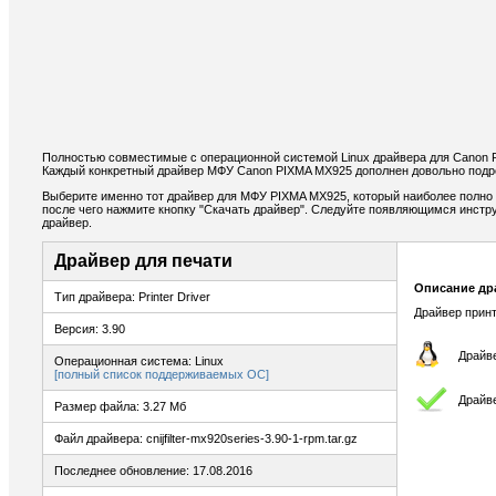
Полностью совместимые с операционной системой Linux драйвера для Canon 
Каждый конкретный драйвер МФУ Canon PIXMA MX925 дополнен довольно подро
Выберите именно тот драйвер для МФУ PIXMA MX925, который наиболее полно 
после чего нажмите кнопку "Скачать драйвер". Следуйте появляющимся инстр
драйвер.
Драйвер для печати
Описание др
Тип драйвера: Printer Driver
Драйвер принт
Версия: 3.90
Драйве
Операционная система: Linux
[полный список поддерживаемых ОС]
Драйве
Размер файла: 3.27 Мб
Файл драйвера: cnijfilter-mx920series-3.90-1-rpm.tar.gz
Последнее обновление: 17.08.2016