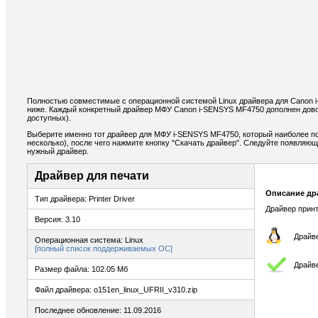
Полностью совместимые с операционной системой Linux драйвера для Canon
ниже. Каждый конкретный драйвер МФУ Canon i-SENSYS MF4750 дополнен дово
доступных).
Выберите именно тот драйвер для МФУ i-SENSYS MF4750, который наиболее по
несколько), после чего нажмите кнопку "Скачать драйвер". Следуйте появляю
нужный драйвер.
Драйвер для печати
Описание др
Тип драйвера: Printer Driver
Драйвер принт
Версия: 3.10
Драйве
Операционная система: Linux
[полный список поддерживаемых ОС]
Драйве
Размер файла: 102.05 Мб
Файл драйвера: o151en_linux_UFRII_v310.zip
Последнее обновление: 11.09.2016