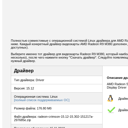
Полностью совместимые с операционной системой Linux драйвера для AMD R
ниже. Каждый конкретный драйвер видеокарты AMD Radeon R9 M380 дополнен 
доступных).
Выберите именно тот драйвер для видеокарты Radeon R9 M380, который наибо
несколько), после чего нажмите кнопку "Скачать драйвер". Следуйте появляю
нужный драйвер.
Драйвер
Описание др
Тип драйвера: Driver
AMD Radeon Sof
Display Driver
Версия: 15.12
Операционная система: Linux
Драйве
[полный список поддерживаемых ОС]
Размер файла: 176.80 Мб
Драйв
Файл драйвера: radeon-crimson-15.12-15.302-151217a-
297685e.zip