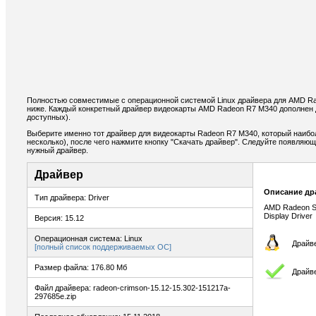
Полностью совместимые с операционной системой Linux драйвера для AMD R
ниже. Каждый конкретный драйвер видеокарты AMD Radeon R7 M340 дополнен 
доступных).
Выберите именно тот драйвер для видеокарты Radeon R7 M340, который наибо
несколько), после чего нажмите кнопку "Скачать драйвер". Следуйте появляю
нужный драйвер.
Драйвер
Описание др
Тип драйвера: Driver
AMD Radeon Sof
Display Driver
Версия: 15.12
Операционная система: Linux
Драйве
[полный список поддерживаемых ОС]
Размер файла: 176.80 Мб
Драйв
Файл драйвера: radeon-crimson-15.12-15.302-151217a-
297685e.zip