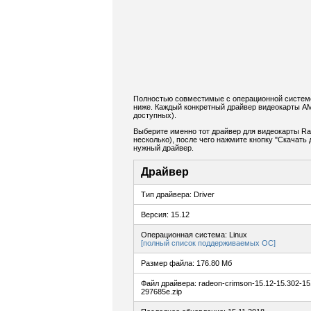
Полностью совместимые с операционной системо
ниже. Каждый конкретный драйвер видеокарты A
доступных).
Выберите именно тот драйвер для видеокарты Ra
несколько), после чего нажмите кнопку "Скачат
нужный драйвер.
Драйвер
Тип драйвера: Driver
Версия: 15.12
Операционная система: Linux
[полный список поддерживаемых ОС]
Размер файла: 176.80 Мб
Файл драйвера: radeon-crimson-15.12-15.302-1
297685e.zip