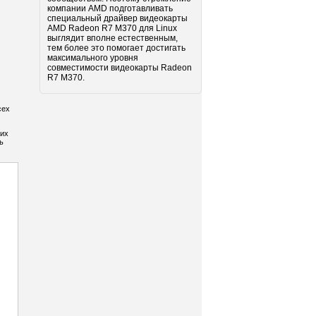
компании AMD подготавливать
специальный драйвер видеокарты
AMD Radeon R7 M370 для Linux
выглядит вполне естественным,
тем более это помогает достигать
максимального уровня
совместимости видеокарты Radeon
R7 M370.
сех
 их
ь