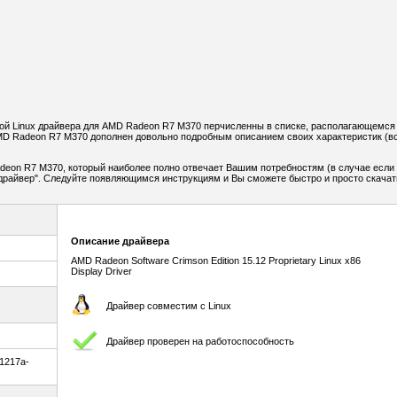
й Linux драйвера для AMD Radeon R7 M370 перчисленны в списке, располагающемся
MD Radeon R7 M370 дополнен довольно подробным описанием своих характеристик (в
deon R7 M370, который наиболее полно отвечает Вашим потребностям (в случае если
ь драйвер". Следуйте появляющимся инструкциям и Вы сможете быстро и просто скачат
Описание драйвера
AMD Radeon Software Crimson Edition 15.12 Proprietary Linux x86
Display Driver
Драйвер совместим с Linux
Драйвер проверен на работоспособность
51217a-