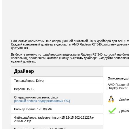
Полностью совместимые с операционной системой Linux драйвера для AMD Ra
Каждый конкретный драйвер видеокарты AMD Radeon R7 340 дополнен довольн
доступных).
Выберите именно тот драйвер для видеокарты Radeon R7 340, который наиболе
несколько), после чего нажмите кнопку "Скачать драйвер". Следуйте появляю
нужный драйвер.
Драйвер
Описание др
Тип драйвера: Driver
AMD Radeon Sof
Display Driver
Версия: 15.12
Операционная система: Linux
Драйве
[полный список поддерживаемых ОС]
Размер файла: 176.80 Мб
Драйв
Файл драйвера: radeon-crimson-15.12-15.302-151217a-
297685e.zip